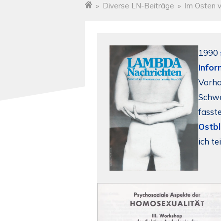
»
Diverse LN-Beiträge
»
Im Osten v
Startseite
1990
Infor
Vorha
Schwe
fasst
Ostb
ich te