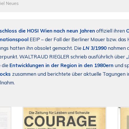
iel Neues
schloss die HOSI Wien
nach neun Jahren
offiziell ihren
O
mationspool
EEIP – der Fall der Berliner Mauer bzw. das
ngs hatten ihn obsolet gemacht. Die
LN
3/1990
nahmen di
rpunkt. WALTRAUD RIEGLER schrieb ausführlich über
„
e die
Entwicklungen in der Region in den 1980ern
und sp
locks
zusammen und berichtete über aktuelle Tagungen in
ilnahm.