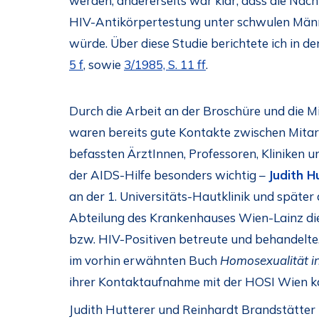
werden, andererseits war klar, dass die Na
HIV-Antikörpertestung unter schwulen Män
würde. Über diese Studie berichtete ich in d
5 f
, sowie
3/1985, S. 11 ff
.
Durch die Arbeit an der Broschüre und die M
waren bereits gute Kontakte zwischen Mitar
befassten ÄrztInnen, Professoren, Kliniken u
der AIDS-Hilfe besonders wichtig –
Judith H
an der 1. Universitäts-Hautklinik und späte
Abteilung des Krankenhauses Wien-Lainz di
bzw. HIV-Positiven betreute und behandelte. 
im vorhin erwähnten Buch
Homosexualität in
ihrer Kontaktaufnahme mit der HOSI Wien ka
Judith Hutterer und Reinhardt Brandstätte