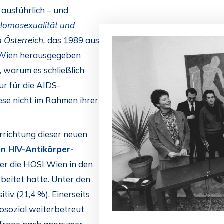
ausführlich – und
Homosexualität und
 Österreich,
das 1989 aus
 Wien
herausgegeben
, warum es schließlich
ur für die AIDS-
ese nicht im Rahmen ihrer
rrichtung dieser neuen
 HIV-Antikörper-
der die HOSI Wien in den
beitet hatte. Unter den
iv (21,4 %). Einerseits
osozial weiterbetreut