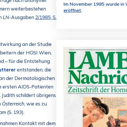
chfrage nach anonymer
Im November 1985 wurde in 
nern weiterbestehen
eröffnet
.
en
LN
-Ausgaben
2/1985, S.
itwirkung an der Studie
beitern der HOSI Wien,
nd – für die Entstehung
utterer
entstanden, die
r an der Dermatologischen
e ersten AIDS-Patienten
Judith schildert übrigens
 Österreich
, wie es zu
m (S. 193).
r nahmen Kontakt mit dem