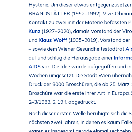
Hysterie. Um dieser etwas entgegenzuset
BRANDSTÄTTER (1952–1992), Vize-Obmann
Kontakt zu zwei mit der Materie befassten 
Kunz
(1927–2020), damals Vorstand der Virol
und
Klaus Wolff
(1935–2019), Vorstand der 1
– sowie dem Wiener Gesundheitsstadtrat
Al
auf und schlug die Herausgabe einer
Inform
AIDS
vor. Die Idee wurde aufgegriffen und i
Wochen umgesetzt. Die Stadt Wien übernahm
Druck der 8000 Broschüren, die ab 25. März 
Broschüre war die erste ihrer Art in Europa.
2–3/1983, S. 19 f, abgedruckt.
Nach dieser ersten Welle beruhigte sich die 
nächsten zwei Jahren, in denen es kaum Fälle
waren es insgesamt gerade einmal sechzehn –