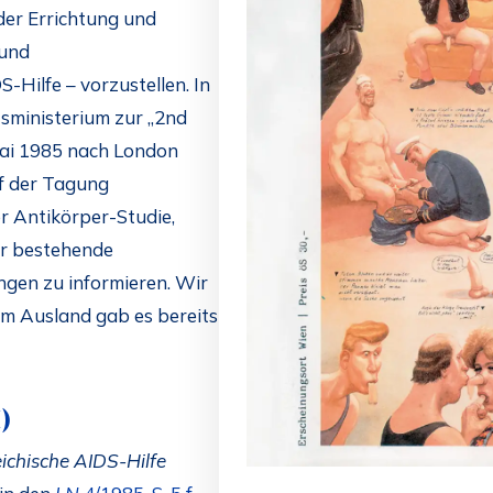
der Errichtung und
 und
Hilfe – vorzustellen. In
sministerium zur „2nd
ai 1985 nach London
uf der Tagung
er Antikörper-Studie,
er bestehende
ngen zu informieren. Wir
im Ausland gab es bereits
)
eichische AIDS-Hilfe