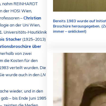
zen, nahm REINHARDT
 der HOSI Wien,
Professoren –
Christian
Bereits 1983 wurde auf Initi
ogie an der Uni Wien,
Broschüre herausgegeben. (Z
immer – anklicken!)
. Universitäts-Hautklinik
ois Stacher
(1925–2013)
ationsbroschüre über
nnerhalb von zwei
 die Kosten für den
1983 verteilt wurden. Die
 Sie wurde auch in den
LN
Sache wieder, und in den
 gab – bis Ende Juni 1985
, zeigten die Medien