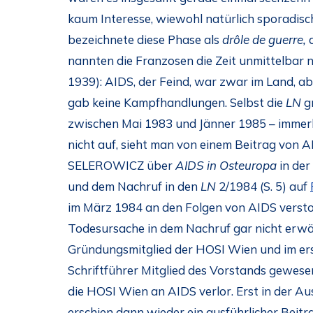
kaum Interesse, wiewohl natürlich sporadisch
bezeichnete diese Phase als
drôle de guerre,
a
nannten die Franzosen die Zeit unmittelbar 
1939): AIDS, der Feind, war zwar im Land, abe
gab keine Kampfhandlungen. Selbst die
LN
g
zwischen Mai 1983 und Jänner 1985 – immer
nicht auf, sieht man von einem Beitrag vo
SELEROWICZ über
AIDS in Osteuropa
in der
und dem Nachruf in den
LN
2/1984 (S. 5) auf
im März 1984 an den Folgen von AIDS versto
Todesursache in dem Nachruf gar nicht erw
Gründungsmitglied der HOSI Wien und im erst
Schriftführer Mitglied des Vorstands gewesen
die HOSI Wien an AIDS verlor. Erst in der 
erschien dann wieder ein ausführlicher Beitr