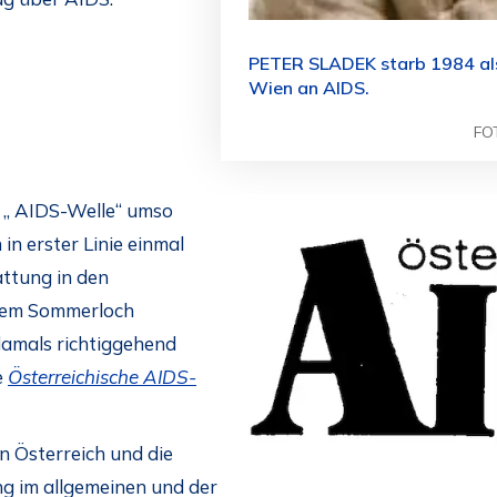
PETER SLADEK starb 1984 als
Wien an AIDS.
FO
e „ AIDS-Welle“ umso
 in erster Linie einmal
attung in den
 dem Sommerloch
 damals richtiggehend
e
Österreichische AIDS-
n Österreich und die
 im allgemeinen und der