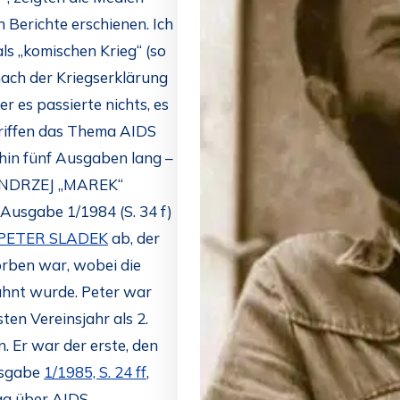
 Berichte erschienen. Ich
ls „komischen Krieg“ (so
nach der Kriegserklärung
r es passierte nichts, es
riffen das Thema AIDS
hin fünf Ausgaben lang –
n ANDRZEJ „MAREK“
 Ausgabe 1/1984 (S. 34 f)
PETER SLADEK
ab, der
rben war, wobei die
ähnt wurde. Peter war
en Vereinsjahr als 2.
. Er war der erste, den
Ausgabe
1/1985, S. 24 ff
,
ag über AIDS.