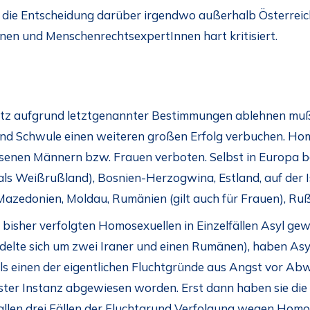
 die Entscheidung darüber irgendwo außerhalb Österreic
nen und MenschenrechtsexpertInnen hart kritisiert.
z aufgrund letztgenannter Bestimmungen ablehnen muß,
nd Schwule einen weiteren großen Erfolg verbuchen. Homo
enen Männern bzw. Frauen verboten. Selbst in Europa be
ls Weißrußland), Bosnien-Herzogwina, Estland, auf der Isle
, Mazedonien, Moldau, Rumänien (gilt auch für Frauen), Ru
bisher verfolgten Homosexuellen in Einzelfällen Asyl gewäh
delte sich um zwei Iraner und einen Rumänen), haben Asy
als einen der eigentlichen Fluchtgründe aus Angst vor A
rster Instanz abgewiesen worden. Erst dann haben sie die
llen drei Fällen der Fluchtgrund Verfolgung wegen Homos