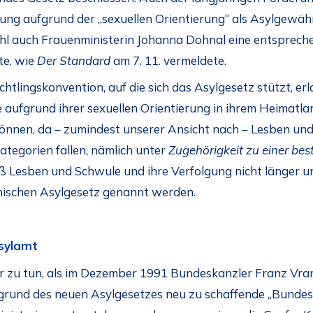
gung aufgrund der „sexuellen Orientierung“ als Asylgewä
hl auch Frauenministerin Johanna Dohnal eine entsprec
te, wie
Der Standard
am 7. 11. vermeldete.
chtlingskonvention, auf die sich das Asylgesetz stützt, e
aufgrund ihrer sexuellen Orientierung in ihrem Heimatlan
önnen, da – zumindest unserer Ansicht nach – Lesben und
tegorien fallen, nämlich unter
Zugehörigkeit zu einer be
aß Lesben und Schwule und ihre Verfolgung nicht länger 
chischen Asylgesetz genannt werden.
asylamt
hr zu tun, als im Dezember 1991 Bundeskanzler Franz Vra
grund des neuen Asylgesetzes neu zu schaffende „Bunde