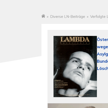
»
Diverse LN-Beiträge
»
Verfolgte 
Startseite
Öster
wegen
Asylg
Bund
Lösc