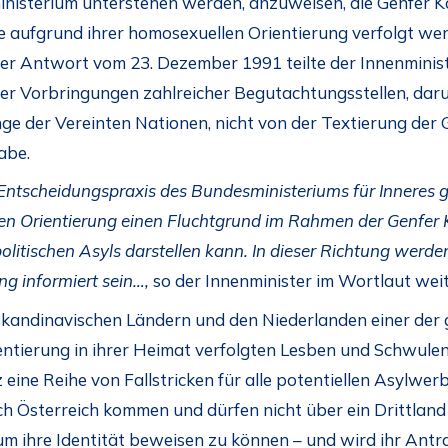
inisterium unterstehen werden, anzuweisen, die Genfer Ko
e aufgrund ihrer homosexuellen Orientierung verfolgt werd
iner Antwort vom 23. Dezember 1991 teilte der Innenmini
er Vorbringungen zahlreicher Begutachtungsstellen, dar
nge der Vereinten Nationen, nicht von der Textierung de
abe.
Entscheidungspraxis des Bundesministeriums für Inneres 
len Orientierung einen Fluchtgrund im Rahmen der Genfer
litischen Asyls darstellen kann. In dieser Richtung werden
g informiert sein…,
so der Innenminister im Wortlaut weit
 skandinavischen Ländern und den Niederlanden einer der
ientierung in ihrer Heimat verfolgten Lesben und Schwulen
eine Reihe von Fallstricken für alle potentiellen Asylwerb
h Österreich kommen und dürfen nicht über ein Drittland e
um ihre Identität beweisen zu können – und wird ihr Antr