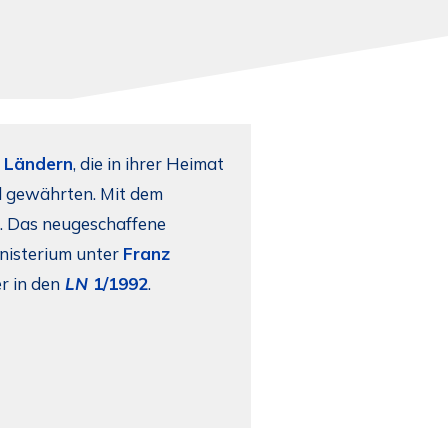
n
Ländern
, die in ihrer Heimat
 gewährten. Mit dem
t. Das neugeschaffene
isterium unter
Franz
r in den
LN
1/1992
.