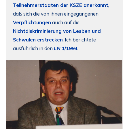
Teilnehmerstaaten der KSZE anerkannt
,
daß sich die von ihnen eingegangenen
Verpflichtungen
auch auf die
Nichtdiskriminierung von Lesben und
Schwulen erstrecken
. Ich berichtete
ausführlich in den
LN
1/1994
.