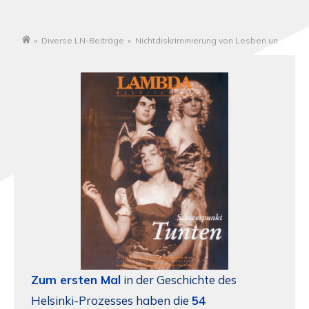
»
Diverse LN-Beiträge
»
Nichtdiskriminierung von Lesben und
Startseite
Schwulen – eine KSZE-Verpflichtung
Zum ersten Mal
in der Geschichte des
Helsinki-Prozesses haben die
54