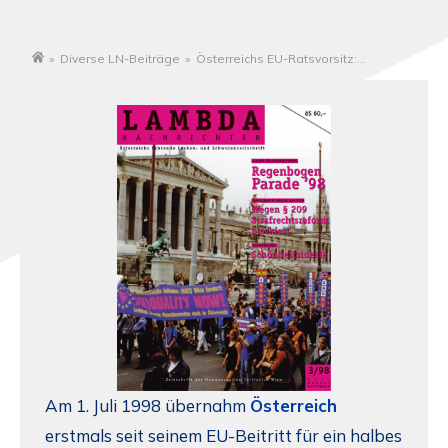
»
Diverse LN-Beiträge
»
Österreichs EU-Ratsvorsitz:
Startseite
E(U)QUALITY NOW!
Am 1. Juli 1998 übernahm
Österreich
erstmals seit seinem EU-Beitritt für ein halbes