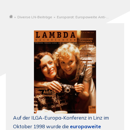
»
Diverse LN-Beiträge
»
Europarat: Europaweite Anti-
Startseite
Schwimmer-Kampagne gestartet
Auf der ILGA-Europa-Konferenz in Linz im
Oktober 1998 wurde die
europaweite