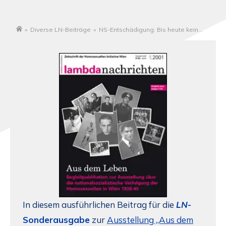
»
Diverse LN-Beiträge
»
NS-Entschädigung: Bis heute kein
Startseite
Rechtsanspruch
In diesem ausführlichen Beitrag für die
LN
-
Sonderausgabe
zur
Ausstellung „Aus dem