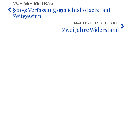
VORIGER BEITRAG
§ 209: Verfassungsgerichtshof setzt auf
Zeitgewinn
NÄCHSTER BEITRAG
Zwei Jahre Widerstand
© 2019–2026 Kurt Krickler
·
Impressum
·
Kontakt
·
Datenschutzerklärung
·