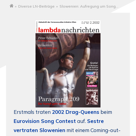
»
Diverse LN-Beiträge
»
Slowenien: Aufregung um Song
Startseite
Contest
Erstmals traten
2002 Drag-Queens
beim
Eurovision Song Contest
auf.
Sestre
vertraten Slowenien
mit einem Coming-out-