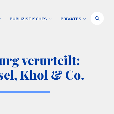
PUBLIZISTISCHES
PRIVATES
Search
for:
rg verurteilt:
el, Khol & Co.