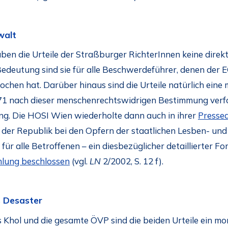
walt
haben die Urteile der Straßburger RichterInnen keine dir
Bedeutung sind sie für alle Beschwerdeführer, denen de
chen hat. Darüber hinaus sind die Urteile natürlich eine m
71 nach dieser menschenrechtswidrigen Bestimmung verfol
ng. Die HOSI Wien wiederholte dann auch in ihrer
Presse
der Republik bei den Opfern der staatlichen Lesben- und
ür alle Betroffenen – ein diesbezüglicher detaillierter F
lung beschlossen
(vgl.
LN
2/2002, S. 12 f).
 Desaster
Khol und die gesamte ÖVP sind die beiden Urteile ein mo