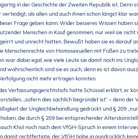
igartig in der Geschichte der Zweiten Republik ist. Denn s
erteidigt, als allen und auch ihnen schon längst klar war,
n dieser Frage geben kann. Wider besseres Wissen haben s
dutzender Menschen in Kauf genommen, nur weil sie nic
 geirrt und unrecht hatten. Bewußt haben sie es darauf an
ie Menschenrechte von Homosexuellen mit Füßen zu trete
nen war dabei egal, wie viele Leute sie damit noch ins Ung
d wahrscheinlich sind sie es auch, denn es ist davon aus
Verfolgung nicht mehr ertragen konnten.
 Verfassungsgerichtshofs hatte Schüssel erklärt, er kön
orstellen, „sofern dies sachlich begründet ist“ – denn der 
äßigkeit der Ungleichbehandlung gedrückt und § 209 „nu
hoben, die durch § 209 bei entsprechender Alterskonstell
eß auch Khol noch nach dem VfGH-Spruch in einem Intervie
g damit rechtfertigte, der VfGH habe ja ausdrücklich keine