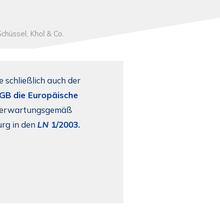
chüssel, Khol & Co.
 schließlich auch der
tGB
die Europäische
e erwartungsgemäß
urg in den
LN
1/2003.