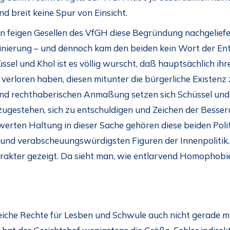
nd breit keine Spur von Einsicht.
 feigen Gesellen des VfGH diese Begründung nachgeliefert
nierung – und dennoch kam den beiden kein Wort der En
ssel und Khol ist es völlig wurscht, daß hauptsächlich i
 verloren haben, diesen mitunter die bürgerliche Existenz z
und rechthaberischen Anmaßung setzen sich Schüssel und 
ugestehen, sich zu entschuldigen und Zeichen der Besser
erten Haltung in dieser Sache gehören diese beiden Polit
und verabscheuungswürdigsten Figuren der Innenpolitik. I
rakter gezeigt. Da sieht man, wie entlarvend Homophobie
eiche Rechte für Lesben und Schwule auch nicht gerade m