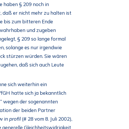
ie haben § 209 noch in
 daß er nicht mehr zu halten ist
ie bis zum bitteren Ende
ht wahrhaben und zugeben
gelegt, § 209 so lange formal
n, solange es nur irgendwie
lück stürzen würden. Sie wären
zugehen, daß sich auch Leute
ne sich weiterhin ein
VfGH hatte sich ja bekanntlich
r“ wegen der sogenannten
ation der beiden Partner
w in
profil
(# 28 vom 8. Juli 2002),
 generelle Gleichheitswidrigkeit