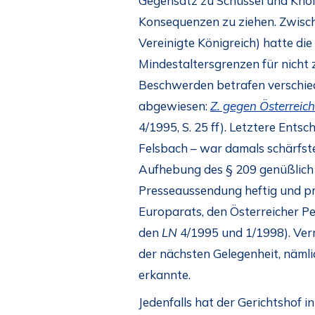
Gegensatz zu Schüssel und Khol 
Konsequenzen zu ziehen. Zwisc
Vereinigte Königreich) hatte d
Mindestaltersgrenzen für nicht z
Beschwerden betrafen verschie
abgewiesen:
Z. gegen Österreich
4/1995, S. 25 ff). Letztere Ent
Felsbach – war damals schärfste
Aufhebung des § 209 genüßlich 
Presseaussendung heftig und pro
Europarats, den Österreicher Pe
den
LN
4/1995 und 1/1998). Ver
der nächsten Gelegenheit, nämli
erkannte.
Jedenfalls hat der Gerichtshof i