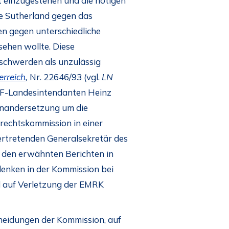
t einzugestehen und die nötigen
e Sutherland gegen das
n gegen unterschiedliche
sehen wollte. Diese
schwerden als unzulässig
erreich
,
Nr. 22646/93 (vgl.
LN
 ORF-Landesintendanten Heinz
einandersetzung um die
rechtskommission in einer
vertretenden Generalsekretär des
in den erwähnten Berichten in
denken in der Kommission bei
nd auf Verletzung der EMRK
scheidungen der Kommission, auf