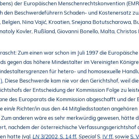
ebens) der Europäischen Menschenrechtskonvention (EMRK)
ch den Beschwerdeführern Schaden- und Kostenersatz zu. 
 Belgien, Nina Vajić, Kroatien, Snejana Botutscharowa, Bul
natoly Kovler, Rußland, Giovanni Bonello, Malta, Christos
rrascht: Zum einen war schon im Juli 1997 die Europäisc
s gegen das höhere Mindestalter im Vereinigten Königrei
Mindestaltersgrenzen für hetero- und homosexuelle Hand
f)
. Diese Beschwerde kam nie vor den Gerichtshof, weil die
ichtshofs der Entscheidung der Kommission Folge zu leis
ne des Europarats die Kommission abgeschafft und der
 ein/e Richter/in aus den 44 Mitgliedsstaaten angehören
 Zum anderen wäre es sehr merkwürdig gewesen, hätte d
iert, nachdem der österreichische Verfassungsgerichtshof
n hatte (vgl.
LN
3/2002, S. 14 ff
,
Special
S.
IV ff
, sowie
S. V