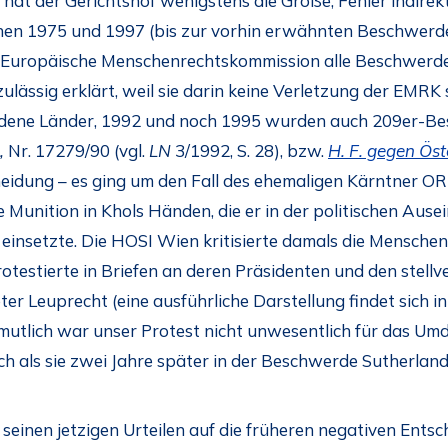
hat der Gerichtshof wenigstens die Größe, Fehler indirek
hen 1975 und 1997 (bis zur vorhin erwähnten Beschwerd
ie Europäische Menschenrechtskommission alle Beschwerde
ulässig erklärt, weil sie darin keine Verletzung der EMRK 
dene Länder, 1992 und noch 1995 wurden auch 209er-Be
,
Nr. 17279/90 (vgl.
LN
3/1992, S. 28), bzw.
H. F. gegen Öst
scheidung – es ging um den Fall des ehemaligen Kärntner
 Munition in Khols Händen, die er in der politischen Aus
einsetzte. Die HOSI Wien kritisierte damals die Menschen
testierte in Briefen an deren Präsidenten und den stell
ter Leuprecht (eine ausführliche Darstellung findet sich 
mutlich war unser Protest nicht unwesentlich für das Um
ch als sie zwei Jahre später in der Beschwerde Sutherla
n seinen jetzigen Urteilen auf die früheren negativen Ent