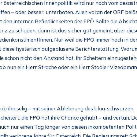
er österreichischen Innenpolitik wird nur noch vom desast
ffen – oder besser: unterboten. Allen voran der ORF beläs
t den internen Befindlichkeiten der FPÖ. Sollte die Absich
enz zu schaden, dann ist das sicher gut gemeint, aber dies
MedienkonsumentInnen. Nur weil die FPÖ immer noch in de
cht diese hysterisch aufgeblasene Berichterstattung. War
ie schon nicht den Anstand hat, ihr Scheitern einzugeste
, ob nun ein Herr Strache oder ein Herr Stadler Vizeobman
hab ihn selig – mit seiner Ablehnung des blau-schwarzen
scheitert, die FPÖ hat ihre Chance gehabt – und vertan. D
 auch nur einen Tag länger von diesen inkompetenten Poli
alb verlorene Jahre für Österreich. Die Regierungszeit Sc