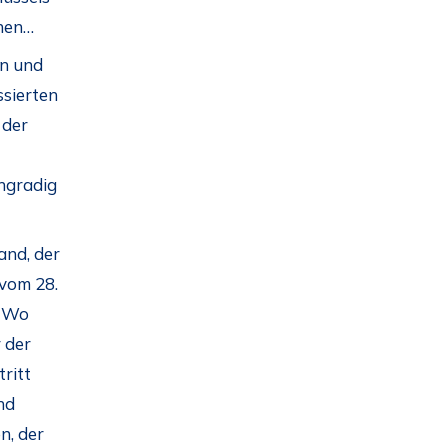
ehen…
en und
ssierten
 der
hgradig
and, der
 vom 28.
? Wo
 der
ritt
nd
n, der