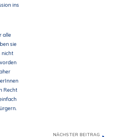
sion ins
 alle
ben sie
 nicht
 worden
daher
gerInnen
in Recht
einfach
ürgern.
NÄCHSTER BEITRAG