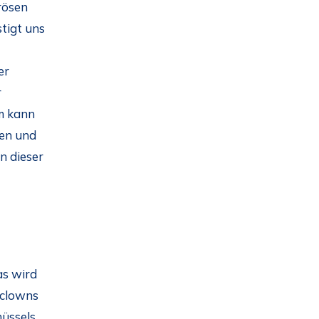
rösen
tigt uns
t
er
r
um kann
hen und
n dieser
as wird
tclowns
hüssels