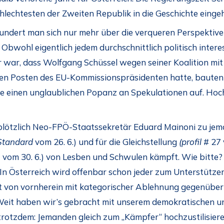
chlechtesten der Zweiten Republik in die Geschichte eing
ndert man sich nur mehr über die verqueren Perspektiv
Obwohl eigentlich jedem durchschnittlich politisch intere
 war, dass Wolfgang Schüssel wegen seiner Koalition mit
den Posten des EU-Kommissionspräsidenten hatte, bauten
 einen unglaublichen Popanz an Spekulationen auf. Hoc
 plötzlich Neo-FPÖ-Staatssekretär Eduard Mainoni zu jem
Standard
vom 26. 6.) und für die Gleichstellung
(profil
# 27
 vom 30. 6.) von Lesben und Schwulen kämpft. Wie bitte
In Österreich wird offenbar schon jeder zum Unterstützer
cht von vornherein mit kategorischer Ablehnung gegenübert
Weit haben wir’s gebracht mit unserem demokratischen u
rotzdem: Jemanden gleich zum „Kämpfer“ hochzustilisiere