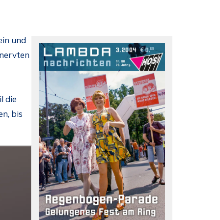
ein und
tnervten
l die
n, bis