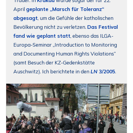
Trauer. In
Krakau
wurde sogar der für 22.
April
geplante „Marsch für Toleranz“
abgesagt
, um die Gefühle der katholischen
Bevölkerung nicht zu verletzen.
Das Festival
fand wie geplant statt
, ebenso das ILGA-
Europa-Seminar „Introduction to Monitoring
and Documenting Human Rights Violations“
(samt Besuch der KZ-Gedenkstätte
Auschwitz). Ich berichtete in den
LN
3/2005
.