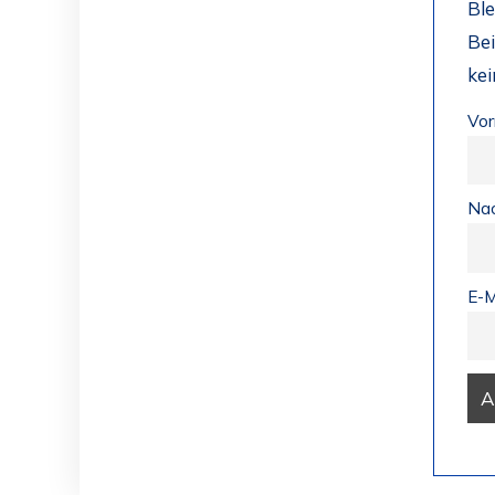
Ble
Bei
ke
Vo
Na
E-M