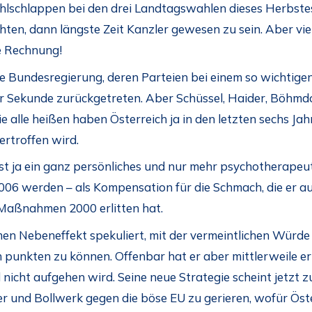
lschlappen bei den drei Landtagswahlen dieses Herbstes
hten, dann längste Zeit Kanzler gewesen zu sein. Aber vie
ie Rechnung!
 eine Bundesregierung, deren Parteien bei einem so wichti
 Sekunde zurückgetreten. Aber Schüssel, Haider, Böhmdorf
sie alle heißen haben Österreich ja in den letzten sechs J
ertroffen wird.
t ja ein ganz persönliches und nur mehr psychotherapeuti
006 werden – als Kompensation für die Schmach, die er a
Maßnahmen 2000 erlitten hat.
n Nebeneffekt spekuliert, mit der vermeintlichen Würde
 punkten zu können. Offenbar hat er aber mittlerweile erk
icht aufgehen wird. Seine neue Strategie scheint jetzt z
 und Bollwerk gegen die böse EU zu gerieren, wofür Öste