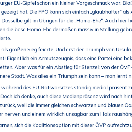
urger EU-Gipfel schon ein kleiner Vorgeschmack war. Blo
zeigt hat. Die FPÖ kann sich einfach „glaubhafter“ als 
. Dasselbe gilt im Übrigen für die „Homo-Ehe“: Auch hier 
gen die böse Homo-Ehe dermaßen massiv in Stellung gebra
erte.
 als großen Sieg feierte. Und erst der Triumph von Ursula
! Eigentlich ein Armutszeugnis, dass eine Partei eine b
etten. Aber was für ein Abstieg für Stenzel: Von der ÖVP
ere Stadt. Was alles ein Triumph sein kann – man lernt ni
t, während des EU-Ratsvorsitzes ständig medial präsent zu 
Doch ich denke, auch diese Medienpräsenz wird nach hinte
zurück, weil die immer gleichen schwarzen und blauen Oasc
hr nerven und einem wirklich unsagbar zum Hals raushä
rnen, sich die Koalitionsoption mit dieser ÖVP aufrechtz