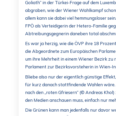
Goliath“ in der Türkei-Frage auf dem Luxemb
abgraben, wie der Wiener Wahlkampf schon ge
allem kann sie dabei viel hemmungsloser sein
FPÖ als Verteidigerin der Hetero-Familie ge
Abtreibungsgegnerin daneben total abschmi
Es war ja herzig, wie die ÖVP ihre 18 Prozent
die Abgeordnete zum Europäischen Parlament
um ihre Mehrheit in einem Wiener Bezirk zu r
Parlament zur Bezirksvorsteherin in Wien-Inn
Bliebe also nur der eigentlich günstige Effek
für kurz danach stattfindende Wahlen wäre. 
nach den „roten Gfriesern“ (© Andreas Khol) 
den Medien anschauen muss, einfach nur me
Die Grünen kann man jedenfalls nur davor wa