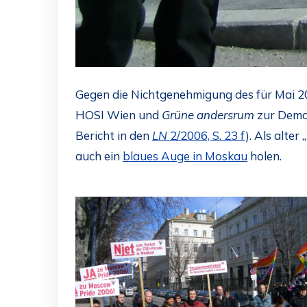
Gegen die Nichtgenehmigung des für Mai 2
HOSI Wien und
Grüne andersrum
zur Demo 
Bericht in den
LN
2/2006, S. 23 f
). Als alter
auch ein
blaues Auge in Moskau
holen.