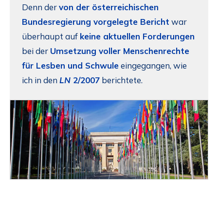
Denn der
von der österreichischen
Bundesregierung vorgelegte Bericht
war
überhaupt auf
keine aktuellen Forderungen
bei der
Umsetzung voller Menschenrechte
für Lesben und Schwule
eingegangen, wie
ich in den
LN
2/2007
berichtete.