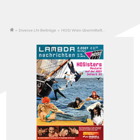
»
Diverse LN-Beiträge
»
HOSI Wien übermittelt
Startseite
Schattenbericht an UNO-Ausschuss für Menschenrechte