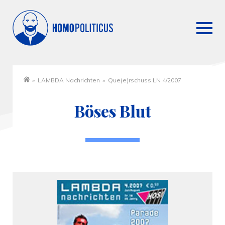
»
LAMBDA Nachrichten
»
Que(e)rschuss LN 4/2007
Startseite
Böses Blut