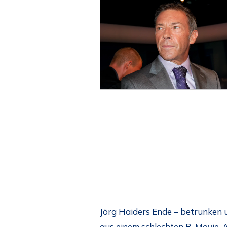
Jörg Haiders Ende – betrunken 
aus einem schlechten B-Movie. A