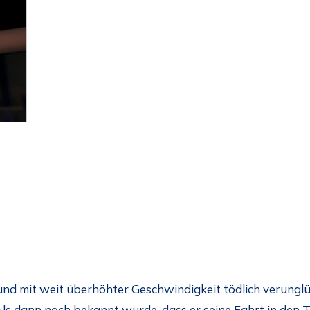
und mit weit überhöhter Geschwindigkeit tödlich verungl
ls dann noch bekannt wurde, dass er seine Fahrt in den T