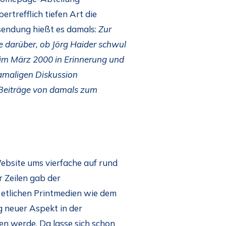
trefflich tiefen Art die
sendung hießt es damals:
Zur
 darüber, ob Jörg Haider schwul
“ im März 2000 in Erinnerung und
damaligen Diskussion
e Beiträge von damals zum
Website ums vierfache auf rund
r Zeilen gab der
etlichen Printmedien wie dem
ig neuer Aspekt in der
en werde. Da lasse sich schon