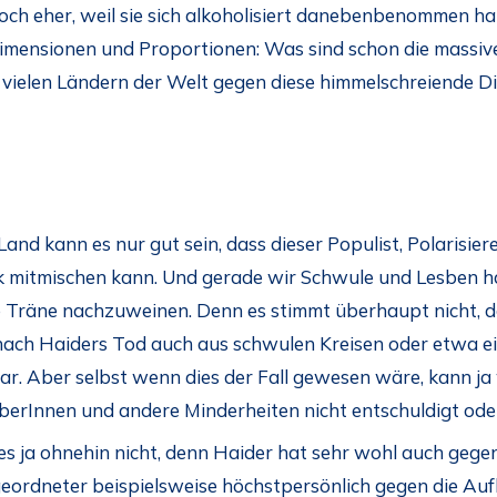
och eher, weil sie sich alkoholisiert danebenbenommen ha
 Dimensionen und Proportionen: Was sind schon die massi
vielen Ländern der Welt gegen diese himmelschreiende Dis
and kann es nur gut sein, dass dieser Populist, Polarisie
tik mitmischen kann. Und gerade wir Schwule und Lesben h
ge Träne nachzuweinen. Denn es stimmt überhaupt nicht, 
 nach Haiders Tod auch aus schwulen Kreisen oder etwa
ar. Aber selbst wenn dies der Fall gewesen wäre, kann j
erInnen und andere Minderheiten nicht entschuldigt oder
s ja ohnehin nicht, denn Haider hat sehr wohl auch gege
geordneter beispielsweise höchstpersönlich gegen die A