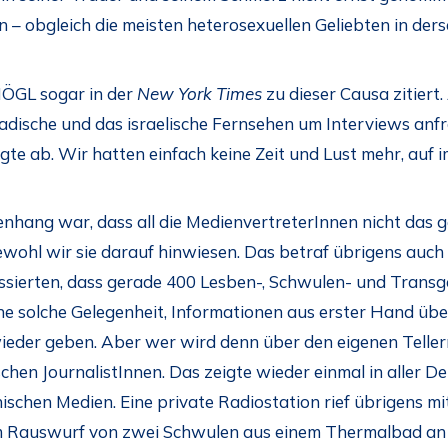
 obgleich die meisten heterosexuellen Geliebten in ders
ÖGL sogar in der
New York Times
zu dieser Causa zitiert.
dische und das israelische Fernsehen um Interviews anfr
gte ab. Wir hatten einfach keine Zeit und Lust mehr, auf
hang war, dass all die MedienvertreterInnen nicht das g
wohl wir sie darauf hinwiesen. Das betraf übrigens auch d
essierten, dass gerade 400 Lesben-, Schwulen- und Trans
ne solche Gelegenheit, Informationen aus erster Hand über
 wieder geben. Aber wer wird denn über den eigenen Teller
schen JournalistInnen. Das zeigte wieder einmal in aller De
ischen Medien. Eine private Radiostation rief übrigens m
Rauswurf von zwei Schwulen aus einem Thermalbad an – a