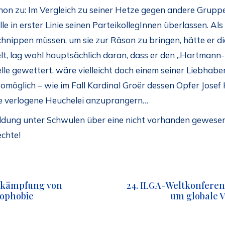
chon zu: Im Vergleich zu seiner Hetze gegen andere Gruppe
 in erster Linie seinen ParteikollegInnen überlassen. Als
chnippen müssen, um sie zur Räson zu bringen, hätte er di
lt, lag wohl hauptsächlich daran, dass er den „Hartmann-E
le gewettert, wäre vielleicht doch einem seiner Liebhab
womöglich – wie im Fall Kardinal Groër dessen Opfer Josef
se verlogene Heuchelei anzuprangern…
ldung unter Schwulen über eine nicht vorhanden gewesene
chte!
Bekämpfung von
24. ILGA-Weltkonferenz
ophobie
um globale 