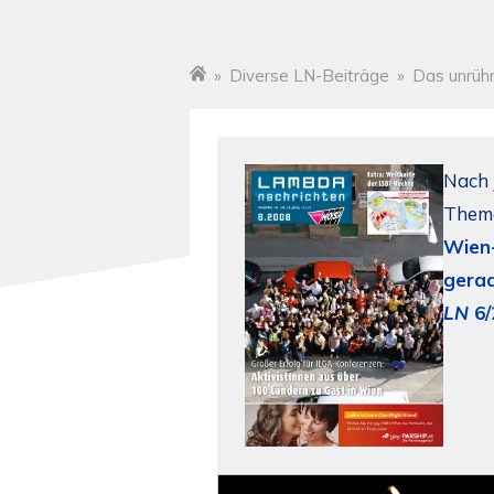
»
Diverse LN-Beiträge
»
Das unrühm
Startseite
Nach
Thema
Wien
gera
LN
6/