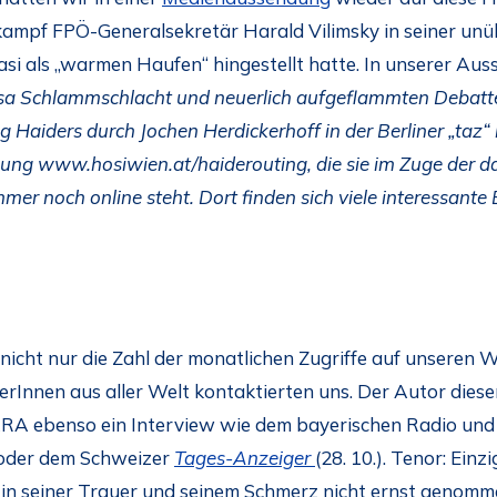
mpf FPÖ-Generalsekretär Harald Vilimsky in seiner unüber
si als „warmen Haufen“ hingestellt hatte. In unserer Aus
sa Schlammschlacht und neuerlich aufgeflammten Debatte
ng Haiders durch Jochen Herdickerhoff in der Berliner „taz
lung www.hosiwien.at/haiderouting, die sie im Zuge der 
mer noch online steht. Dort finden sich viele interessant
 nicht nur die Zahl der monatlichen Zugriffe auf unseren 
erInnen aus aller Welt kontaktierten uns. Der Autor diese
RA ebenso ein Interview wie dem bayerischen Radio und 
 oder dem Schweizer
Tages-Anzeiger
(28. 10.). Tenor: Einz
 in seiner Trauer und seinem Schmerz nicht ernst genomm