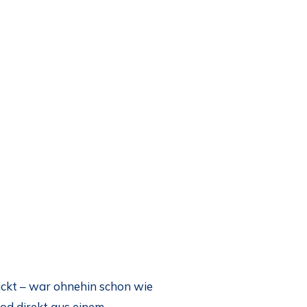
ückt – war ohnehin schon wie
od direkt aus einem