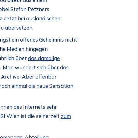
obei Stefan Petzners
zuletzt bei ausländischen
zu übersetzen.
ngst ein offenes Geheimnis nicht
sche Medien hingegen
ührlich über
das damalige
n
.
Man wundert sich über das
 Archive! Aber offenbar
e noch einmal als neue Sensation
Innen des Internets sehr
I Wien ist die seinerzeit
zum
Homepage-Abteilung