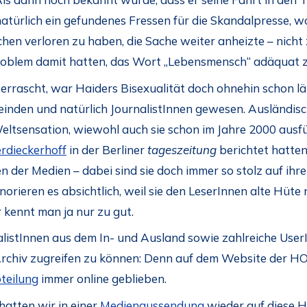
atürlich ein gefundenes Fressen für die Skandalpresse, w
en verloren zu haben, die Sache weiter anheizte – nicht 
Problem damit hatten, das Wort „Lebensmensch“ adäquat 
rrascht, war Haiders Bisexualität doch ohnehin schon lä
feinden und natürlich JournalistInnen gewesen. Ausländi
eltsensation, wiewohl auch sie schon im Jahre 2000 ausf
rdieckerhoff
in der Berliner
tageszeitung
berichtet hatte
der Medien – dabei sind sie doch immer so stolz auf ihre
ignorieren es absichtlich, weil sie den LeserInnen alte Hüt
 kennt man ja nur zu gut.
nalistInnen aus dem In- und Ausland sowie zahlreiche User
rchiv zugreifen zu können: Denn auf dem Website der HOS
teilung
immer online geblieben.
hatten wir in einer
Medienaussendung
wieder auf diese 