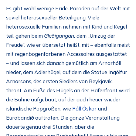
Es gibt wohl wenige Pride-Paraden auf der Welt mit
soviel heterosexueller Beteiligung. Viele
heterosexuelle Familien nehmen mit Kind und Kegel
teil, gehen beim
Gle
ðigangan,
dem „Umzug der
Freude“, wie er übersetzt heißt, mit – ebenfalls meist
mit regenbogenfarbenen Accessoires ausgestattet
– und lassen sich danach gemütlich am Arnarhóll
nieder, dem Adlerhügel, auf dem die Statue Ingólfur
Arnarsons, des ersten Siedlers von Reykjavík,
thront. Am Fuße des Hügels an der Hafenfront wird
die Bühne aufgebaut, auf der auch heuer wieder
isländische Popgrößen, wie
Páll Óskar
und
Eurobandið auftraten. Die ganze Veranstaltung
dauerte genau drei Stunden, aber die
Paradenstrecke vom Busbahnhof Hlemmur bis zum