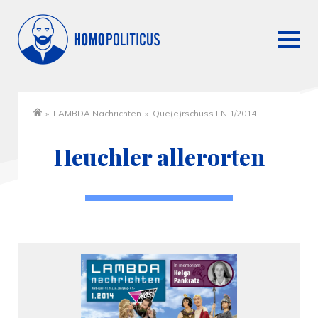
»
LAMBDA Nachrichten
»
Que(e)rschuss LN 1/2014
Startseite
Heuchler allerorten