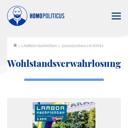
»
LAMBDA Nachrichten
»
Que(e)rschuss LN 3/2014
Startseite
Wohlstandsverwahrlosung