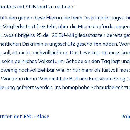
enfalls mit Stillstand zu rechnen.“
linien geben diese Hierarchie beim Diskriminierungsschutz
dem Mitgliedsstaat freisteht, über die Minimalanforderunge
n, „was übrigens 25 der 28 EU-Mitgliedsstaaten bereits get
eitlichen Diskriminierungsschutz geschaffen haben. War
n soll, ist nicht nachvollziehbar. Das Levelling-up mus
n solch peinliches Volkssturm-Gehabe an den Tag legt und
nsowenig nachvollziehbar wie ihr nur mehr als lustvoll ma
 Woche, in der in Wien mit Life Ball und Eurovision Song 
ierung gefeiert werden, ins homophobe Schmuddeleck zu s
 unter der ESC-Blase
Pol