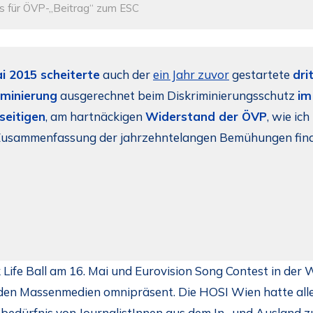
s für ÖVP-„Beitrag“ zum ESC
i 2015 scheiterte
auch der
ein Jahr zuvor
gestartete
dri
iminierung
ausgerechnet beim Diskriminierungsschutz
im
seitigen
, am hartnäckigen
Widerstand der ÖVP
, wie ich
Zusammenfassung der jahrzehntelangen Bemühungen find
nk Life Ball am 16. Mai und Eurovision Song Contest in d
den Massenmedien omnipräsent. Die HOSI Wien hatte alle 
edürfnis von JournalistInnen aus dem In- und Ausland zu