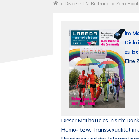
»
Diverse LN-Beiträge
»
Zero Point
Startseite
Im Ma
Diskr
zu be
Eine 
Dieser Mai hatte es in sich: Da
Homo- bzw. Transsexualität in 
Neugierde und das Informationsb