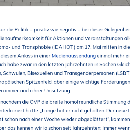
nur die Politik – positiv wie negativ – bei dieser Gelegenhe
ienaufmerksamkeit für Aktionen und Veranstaltungen aller
Homo- und Transphobie (IDAHOT) am 17. Mai mitten in di
diesem Anlass in einer
Medienaussendung
einmal mehr ei
ich habe zwar in den letzten Jahrzehnten in Sachen Gleic
n, Schwulen, Bisexuellen und Transgenderpersonen (LSBT)
uropäischen Spitzenfeld, aber einige wichtige Forderunge
en immer noch ihrer Umsetzung.
, nachdem die ÖVP die breite homofreundliche Stimmung d
terkariert hatte: „Lange hat er nicht gehalten: Der neue 
 ist schon nach einer Woche wieder abgeblättert“, kom
r das kennen wir ja schon seit Jahrzehnten: Immer wenn