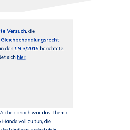
tte Versuch
, die
 Gleichbehandlungsrecht
 in den
LN
3/2015
berichtete.
et sich
hier
.
er Woche danach war das Thema
Hände voll zu tun, die
 befriedigen, wobei viele