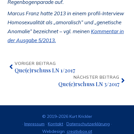
Regenbogenparade auf.
Marcus Franz hatte 2013 in einem
profil-
Interview
Homosexualität als „amoralisch“ und „genetische
Anomalie“ bezeichnet – vgl. meinen
Kommentar in
der Ausgabe 5/2013.
VORIGER BEITRAG
Que(e)rschuss LN 1/2017
NÄCHSTER BEITRAG
Que(e)rschuss LN 3/2017
© 2019–2026 Kurt Krickler
·
Impressum
·
Kontakt
·
Datenschutzerklärung
·
Webdesign:
creativbox.at