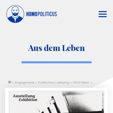
Aus dem Leben
»
Engagement
»
Politisches Lobbying
»
HOSI Wien
»
Startseite
Nationalsozialismus
»
Aus dem Leben