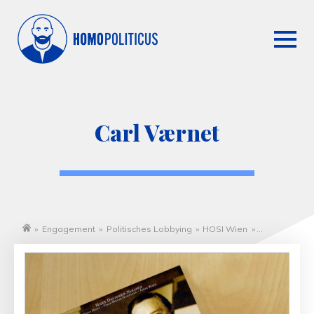
Carl Værnet
»
Engagement
»
Politisches Lobbying
»
HOSI Wien
»
Startseite
Nationalsozialismus
»
Carl Værnet