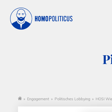
P
»
Engagement
»
Politisches Lobbying
»
HOSI Wi
Startseite