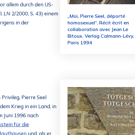
or allem durch den US-
l.
LN
2/2000, S. 43) einem
„Moi, Pierre Seel, déporté
igens in der
homosexuel“. Récit écrit en
collaboration avec Jean Le
Bitoux. Verlag Calmann-Lévy,
Paris 1994
rivileg, Pierre Seel
em Krieg in ein Land, in
m Juni 1996 nach
stein für die
 Mauthausen
und, als er