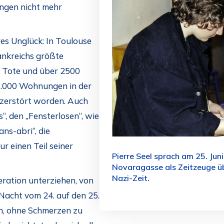
ungen nicht mehr
es Unglück: In Toulouse
rankreichs größte
0 Tote und über 2500
15.000 Wohnungen in der
 zerstört worden. Auch
“, den „Fensterlosen“, wie
ns-abri“, die
 einen Teil seiner
Pierre Seel sprach am 25. Ju
Novaragasse als Zeitzeuge üb
Nazi-Zeit.
ration unterziehen, von
r Nacht vom 24. auf den 25.
ch, ohne Schmerzen zu