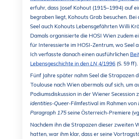
erfuhr, dass Josef Kohout (1915–1994) auf e
begraben liegt, Kohouts Grab besuchen. Bei d
Seel auch Kohouts Lebensgefährten Willi Kr
Damals organisierte die HOSI Wien zudem e
für Interessierte im HOSI-Zentrum, wo Seel a
Ich verfasste danach einen ausführlichen
Bei
Lebensgeschichte in den
LN
4/1996
(S. 59 ff).
Fünf Jahre später nahm Seel die Strapazen d
Toulouse nach Wien abermals auf sich, um au
Podiumsdiskussion in der Wiener Secession 
identities-Queer-
Filmfestival im Rahmen von
Paragraph 175
seine Österreich-Premiere (vg
Nachdem ihn die Strapazen dieser zweiten W
hatten, war ihm klar, dass er seine Vortragst