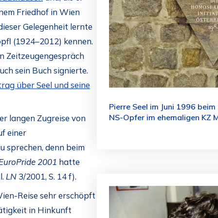
inem Friedhof in Wien
ieser Gelegenheit lernte
öpfl (1924–2012) kennen.
in Zeitzeugengespräch
uch sein Buch signierte.
trag über Seel und seine
Pierre Seel im Juni 1996 beim
NS-Opfer im ehemaligen KZ 
er langen Zugreise von
f einer
zu sprechen, denn beim
EuroPride 2001
hatte
l.
LN
3/2001, S. 14 f).
ien-Reise sehr erschöpft
ätigkeit in Hinkunft