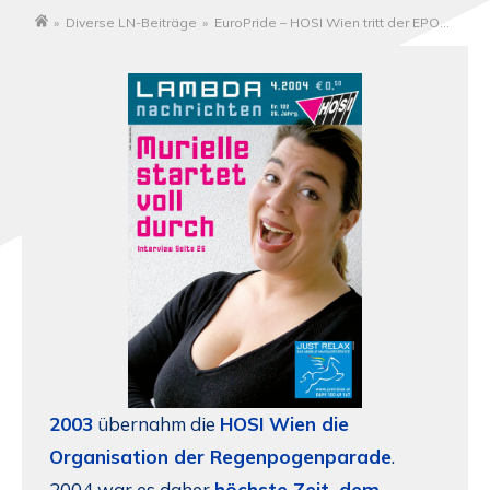
»
Diverse LN-Beiträge
»
EuroPride – HOSI Wien tritt der EPOA
Startseite
bei
2003
übernahm die
HOSI Wien die
Organisation der Regenpogenparade
.
2004 war es daher
höchste Zeit, dem