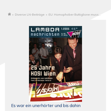
»
Diverse LN-Beiträge
»
EU: Homophober Buttiglione muss
Startseite
draußen bleiben
Es war ein unerhörter und bis dahin