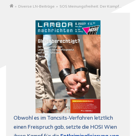
»
Diverse LN-Beiträge
»
SOS Meinungsfreiheit: Der Kampf
Startseite
geht weiter!
Obwohl es im Tancsits-Verfahren letztlich
einen Freispruch gab, setzte die HOSI Wien
ihren Kampf für die
Entkriminalisierung von