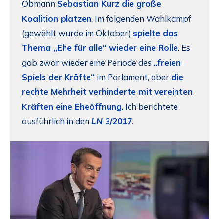
Obmann
Sebastian Kurz die große
Koalition platzen
. Im folgenden Wahlkampf
(gewählt wurde im Oktober)
spielte das
Thema „Ehe für alle“ wieder eine Rolle
. Es
gab zwar wieder eine Periode des
„freien
Spiels der Kräfte“
im Parlament, aber
die
rechte Mehrheit verhinderte mit vereinten
Kräften eine Eheöffnung
. Ich berichtete
ausführlich in den
LN
3/2017
.