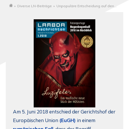
»
Diverse LN-Beiträge
»
Unpopuläre Entscheidung auf den
Startseite
EuGH abgewälzt
Am 5. Juni 2018 entschied der Gerichtshof der
Europäischen Union
(EuGH)
in einem
rumänischen Fall
, dass der Begriff