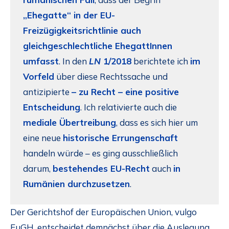
„Ehegatte“ in der EU-
Freizügigkeitsrichtlinie auch
gleichgeschlechtliche EhegattInnen
umfasst
. In den
LN
1/2018
berichtete ich
im
Vorfeld
über diese Rechtssache und
antizipierte
– zu Recht – eine positive
Entscheidung
. Ich relativierte auch die
mediale Übertreibung
, dass es sich hier um
eine neue
historische Errungenschaft
handeln würde – es ging ausschließlich
darum,
bestehendes EU-Recht
auch
in
Rumänien durchzusetzen
.
Der Gerichtshof der Europäischen Union, vulgo
EuGH, entscheidet demnächst über die Auslegung