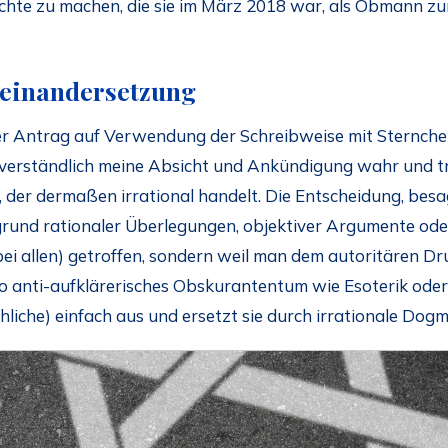
chte zu machen, die sie im März 2018 war, als Obmann zu
seinandersetzung
r Antrag auf Verwendung der Schreibweise mit Sternchen
erständlich meine Absicht und Ankündigung wahr und tra
, der dermaßen irrational handelt. Die Entscheidung, be
fgrund rationaler Überlegungen, objektiver Argumente od
ei allen) getroffen, sondern weil man dem autoritären 
so anti-aufklärerisches Obskurantentum wie Esoterik oder
achliche) einfach aus und ersetzt sie durch irrationale Do