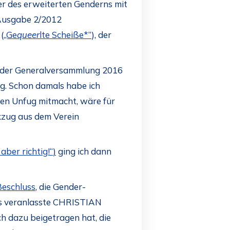
er des erweiterten Genderns mit
 Ausgabe 2/2012
(
„Ge
queer
lte Scheiße*“
), der
uf der Generalversammlung 2016
ag. Schon damals habe ich
chen Unfug mitmacht, wäre für
ckzug aus dem Verein
aber richtig!“
)
ging ich dann
Beschluss
, die Gender-
es veranlasste CHRISTIAN
h dazu beigetragen hat, die