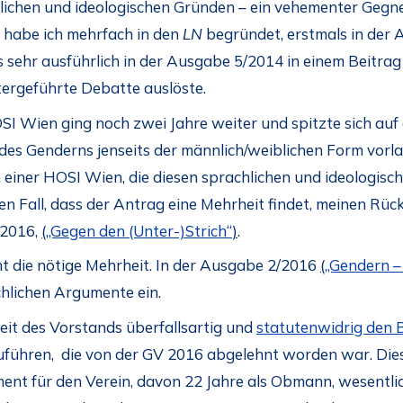
hlichen und ideologischen Gründen – ein vehementer Gegn
s habe ich mehrfach in den
LN
begründet, erstmals in der
 sehr ausführlich in der Ausgabe 5/2014 in einem Beitrag 
tergeführte Debatte auslöste.
OSI Wien ging noch zwei Jahre weiter und spitzte sich a
t des Genderns jenseits der männlich/weiblichen Form vorl
in einer HOSI Wien, die diesen sprachlichen und ideologis
den Fall, dass der Antrag eine Mehrheit findet, meinen Rü
/2016,
(
„Gegen den (Unter-)Strich“
)
.
t die nötige Mehrheit. In der Ausgabe 2/2016
(
„Gendern – 
chlichen Argumente ein.
eit des Vorstands überfallsartig und
statutenwidrig den 
zuführen, die von der GV 2016 abgelehnt worden war. Di
ent für den Verein, davon 22 Jahre als Obmann, wesentlic