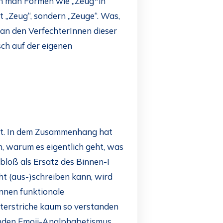
enn man Formen wie „Zeug*in“
ht „Zeug“, sondern „Zeuge“. Was,
n an den VerfechterInnen dieser
sch auf der eigenen
st. In dem Zusammenhang hat
, warum es eigentlich geht, was
bloß als Ersatz des Binnen-I
t (aus-)schreiben kann, wird
Innen funktionale
terstriche kaum so verstanden
enden Emoji-Analphabetismus