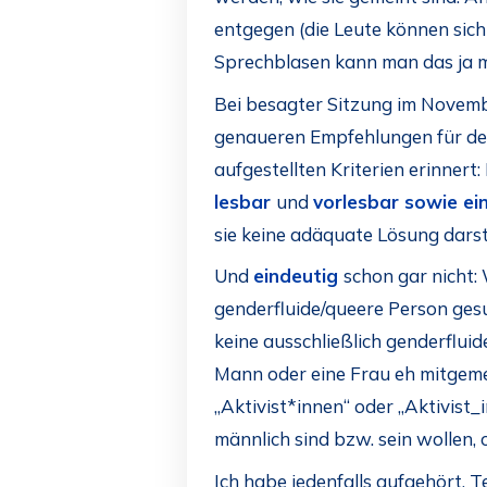
entgegen (die Leute können sich
Sprechblasen kann man das ja
Bei besagter Sitzung im Novemb
genaueren Empfehlungen für de
aufgestellten Kriterien erinner
lesbar
und
vorlesbar sowie ei
sie keine adäquate Lösung darst
Und
eindeutig
schon gar nicht: 
genderfluide/queere Person gesu
keine ausschließlich genderflui
Mann oder eine Frau eh mitgemein
„Aktivist*innen“ oder „Aktivist
männlich sind bzw. sein wollen,
Ich habe jedenfalls aufgehört, T