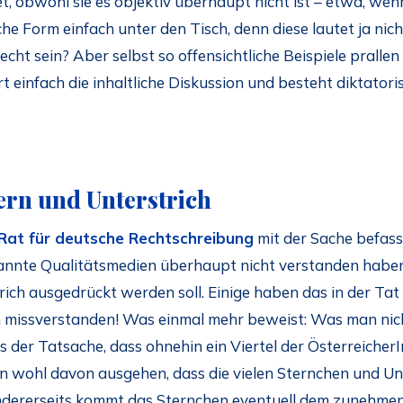
t, obwohl sie es objektiv überhaupt nicht ist – etwa, w
che Form einfach unter den Tisch, denn diese lautet ja nic
recht sein? Aber selbst so offensichtliche Beispiele pralle
 einfach die inhaltliche Diskussion und besteht diktatori
ern und Unterstrich
Rat für deutsche Rechtschreibung
mit der Sache befas
nannte Qualitätsmedien überhaupt nicht verstanden haben
ich ausgedrückt werden soll. Einige haben das in der Tat 
 missverstanden! Was einmal mehr beweist: Was man nich
s der Tatsache, dass ohnehin ein Viertel der Österreicher
 wohl davon ausgehen, dass die vielen Sternchen und Un
 Andererseits kommt das Sternchen eventuell dem zunehm