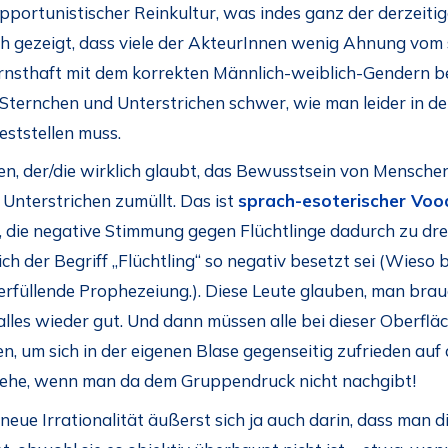
opportunistischer Reinkultur, was indes ganz der derzeit
uch gezeigt, dass viele der AkteurInnen wenig Ahnung vo
 ernsthaft mit dem korrekten Männlich-weiblich-Gendern b
 Sternchen und Unterstrichen schwer, wie man leider in d
eststellen muss.
n, der/die wirklich glaubt, das Bewusstsein von Mensche
 Unterstrichen zumüllt. Das ist
sprach-esoterischer Voo
, die negative Stimmung gegen Flüchtlinge dadurch zu dre
ich der Begriff „Flüchtling“ so negativ besetzt sei (Wieso
terfüllende Prophezeiung.). Diese Leute glauben, man brau
lles wieder gut. Und dann müssen alle bei dieser Oberfl
m sich in der eigenen Blase gegenseitig zufrieden auf d
Wehe, wenn man da dem Gruppendruck nicht nachgibt!
 neue Irrationalität äußerst sich ja auch darin, dass man 