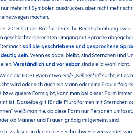
 nur mehr mit Symbolen ausdrücken, aber nicht mehr schre
 meinetwegen machen.
er 2018 hat der Rat für deutsche Rechtschreibung zwar 
n geschlechtergerechten Umgang mit Sprache abgegeben, 
t: Demnach
soll die geschriebene und gesprochene Sprach
ndeutig sein
. Wenn es dabei bleibt, sind Sternchen und Un
ellen.
Verständlich und vorlesbar
sind sie ja wohl nicht.
Wenn die HOSI Wien etwa ein/e „Kellner*in“ sucht, ist es n
cht wird oder sich auch ein Mann oder eine Frau erfolgr
de bzw. queere Form gibt, kann man bei dieser Form immer 
t ist. Dasselbe gilt für die Pluralformen mit Sternchen od
_innen“ weiß man nie, ob diese Form nur Personen umfasst
 oder ob Männer und Frauen gnädig mitgemeint sind.
exte zu lesen, in denen diese Schreibweise verwendet wird