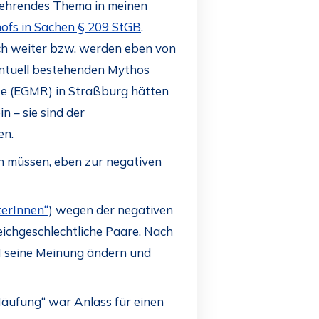
kehrendes Thema in meinen
hofs in Sachen § 209 StGB
.
sich weiter bzw. werden eben von
ntuell bestehenden Mythos
te (EGMR) in Straßburg hätten
n – sie sind der
en.
n müssen, eben zur negativen
terInnen“
) wegen der negativen
ichgeschlechtliche Paare. Nach
GH seine Meinung ändern und
Häufung“ war Anlass für einen