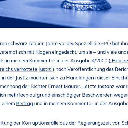
en schwarz-blauen Jahre vorbei. Speziell die FPÖ hat ihre
systematisch mit Klagen eingedeckt, um sie – und viele an
its in meinem Kommentar in der Ausgabe 4/2000 (
„Haiders
eichs verrottete Justiz“
) nach Veröffentlichung des Beric
er in der Justiz machten sich zu Handlangern dieser Einsch
menhang der Richter Ernest Maurer. Letzte Instanz war in
ch mehrfach aufgrund einschlägiger Beschwerden wegen 
n einem
Beitrag
und in meinem Kommentar in der Ausgabe
eitung der Korruptionsfälle aus der Regierungszeit von 