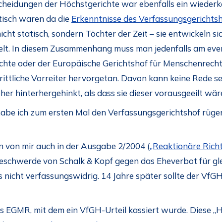
cheidungen der Höchstgerichte war ebenfalls ein wieder
isch waren da die
Erkenntnisse des Verfassungsgerichts
icht statisch, sondern Töchter der Zeit – sie entwickeln 
elt. In diesem Zusammenhang muss man jedenfalls am eve
ichte oder der Europäische Gerichtshof für Menschenrech
rittliche Vorreiter hervorgetan. Davon kann keine Rede sei
her hinterhergehinkt, als dass sie dieser vorausgeeilt wär
abe ich zum ersten Mal den Verfassungsgerichtshof rüge
nn von mir auch in der Ausgabe 2/2004 (
„Reaktionäre Rich
eschwerde von Schalk & Kopf gegen das Eheverbot für gle
 nicht verfassungswidrig. 14 Jahre später sollte der Vf
es EGMR, mit dem ein VfGH-Urteil kassiert wurde. Diese „