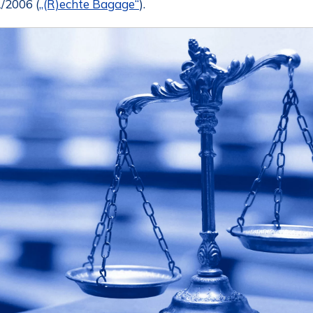
/2006 (
„(R)echte Bagage“
).