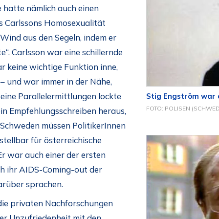
e hatte nämlich auch einen
s Carlssons Homosexualität
 Wind aus den Segeln, indem er
e“. Carlsson war eine schillernde
r keine wichtige Funktion inne,
– und war immer in der Nähe,
ine Parallelermittlungen lockte
Stig Engström war a
FOTO: POLISEN (SCHWED
 ein Empfehlungsschreiben heraus,
in Schweden müssen PolitikerInnen
tellbar für österreichische
Er war auch einer der ersten
ch ihr AIDS-Coming-out der
darüber sprachen.
die privaten Nachforschungen
er Unzufriedenheit mit den