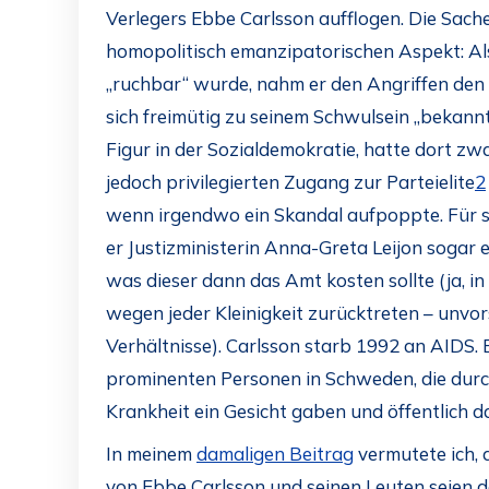
Verlegers Ebbe Carlsson aufflogen. Die Sach
homopolitisch emanzipatorischen Aspekt: Al
„ruchbar“ wurde, nahm er den Angriffen den
sich freimütig zu seinem Schwulsein „bekannt
Figur in der Sozialdemokratie, hatte dort zwa
jedoch privilegierten Zugang zur Parteielite
2
wenn irgendwo ein Skandal aufpoppte. Für se
er Justizministerin Anna-Greta Leijon sogar
was dieser dann das Amt kosten sollte (ja, 
wegen jeder Kleinigkeit zurücktreten – unvors
Verhältnisse). Carlsson starb 1992 an AIDS. 
prominenten Personen in Schweden, die dur
Krankheit ein Gesicht gaben und öffentlich 
In meinem
damaligen Beitrag
vermutete ich, 
von Ebbe Carlsson und seinen Leuten seien d