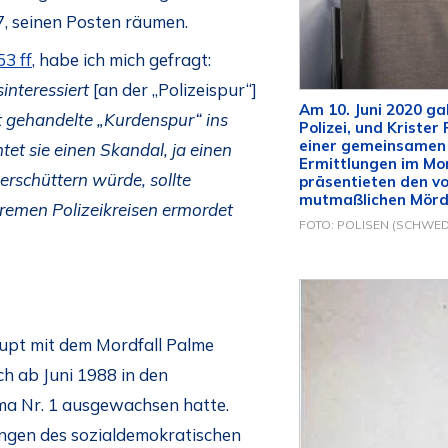
7, seinen Posten räumen.
53 ff
, habe ich mich gefragt:
interessiert
[an der „Polizeispur“]
Am 10. Juni 2020 ga
nt gehandelte „Kurdenspur“ ins
Polizei, und Krister
einer gemeinsamen 
tet sie einen Skandal, ja einen
Ermittlungen im Mo
erschüttern würde, sollte
präsentieten den vo
mutmaßlichen Mörd
remen Polizeikreisen ermordet
FOTO: POLISEN (SCHWED
pt mit dem Mordfall Palme
ch ab Juni 1988 in den
a Nr. 1 ausgewachsen hatte.
lungen des sozialdemokratischen