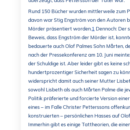
überzeugt, dass Pettersson der Täter war.
Rund 150 Bücher wurden mittlerweile zum Pa
davon war Stig Engström von den Autoren be
Mörder präsentiert worden.
1
Dennoch: Der 
Beweis, dass Engström der Mörder ist, konnt
bedauerte auch Olof Palmes Sohn Mårten, d
nach der Pressekonferenz am 10. Juni meinte
der Schuldige ist. Aber leider gibt es keine s
hundertprozentiger Sicherheit sagen zu könne
widerspricht damit auch seiner Mutter Lisbeth
sowohl Lisbeth als auch Mårten Palme die j
Politik präferierte und forcierte Version eine
eines – im Falle Christer Petterssons offenku
konstruierten – persönlichen Hasses auf Olo
Immerhin gibt es einige Tattheorien, die eine