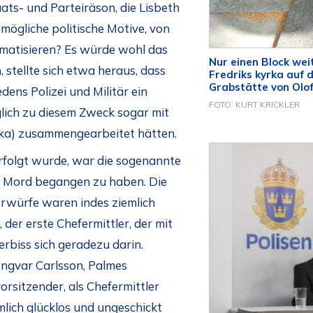
ats- und Parteiräson, die Lisbeth
ögliche politische Motive, von
hematisieren? Es würde wohl das
Nur einen Block wei
 stellte sich etwa heraus, dass
Fredriks kyrka auf 
Grabstätte von Olof
dens Polizei und Militär ein
FOTO: KURT KRICKLER
ich zu diesem Zweck sogar mit
ika) zusammengearbeitet hätten.
verfolgt wurde, war die sogenannte
n Mord begangen zu haben. Die
rwürfe waren indes ziemlich
der erste Chefermittler, der mit
rbiss sich geradezu darin.
ngvar Carlsson, Palmes
orsitzender, als Chefermittler
mlich glücklos und ungeschickt