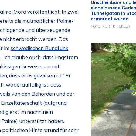
Unscheinbare und le
eingelassene Geden
lme-Mord veröffentlicht. In zwei
Tunnelgatan in Sto
ermordet wurde.
reits als mutmaßlicher Palme-
FOTO: KURT KRICKLER
schlagende und überzeugende
e nicht erbracht werden. Das
er im
schwedischen Rundfunk
: „Ich glaube auch, dass Engström
chlüssigen Beweise, um mit
n, dass er es gewesen ist.“ Er
, wobei auffällig ist, dass
eweils von den Behörden und der
r Einzeltäterschaft (aufgrund
ndig erst im nachhinein
f Palme) unterstützt haben.
n politischen Hintergrund für sehr