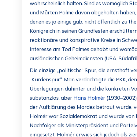
wahrscheinlich halten. Sind es womöglich Sta
und Mårten Palme davon abgehalten haben, m
denen es ja einige gab, nicht öffentlich zu t
Königreich in seinen Grundfesten erschüttern,
reaktionäre und konspirative Kreise in Schwe
Interesse am Tod Palmes gehabt und womögl
ausländischen Geheimdiensten (USA, Südafr
Die einzige „politische“ Spur, die ernsthaft 
„Kurdenspur“. Man verdächtigte die PKK, de
Überlegungen dahinter und die konkreten Vo
substanzlos, aber
Hans Holmér
(1930–2002), 
der Aufklärung des Mordes betraut wurde, ve
Holmér war Sozialdemokrat und wurde von I
Nachfolger als Ministerpräsident und Parteiv
eingesetzt. Holmér erwies sich jedoch als zie