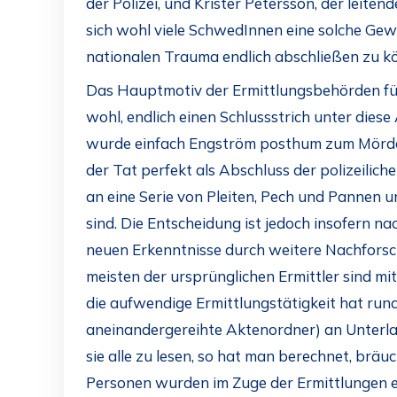
der Polizei, und Krister Petersson, der leite
sich wohl viele SchwedInnen eine solche Gew
nationalen Trauma endlich abschließen zu k
Das Hauptmotiv der Ermittlungsbehörden für
wohl, endlich einen Schlussstrich unter dies
wurde einfach Engström posthum zum Mörder 
der Tat perfekt als Abschluss der polizeilich
an eine Serie von Pleiten, Pech und Pannen 
sind. Die Entscheidung ist jedoch insofern na
neuen Erkenntnisse durch weitere Nachforsc
meisten der ursprünglichen Ermittler sind mi
die aufwendige Ermittlungstätigkeit hat rund
aneinandergereihte Aktenordner) an Unterla
sie alle zu lesen, so hat man berechnet, brä
Personen wurden im Zuge der Ermittlungen e