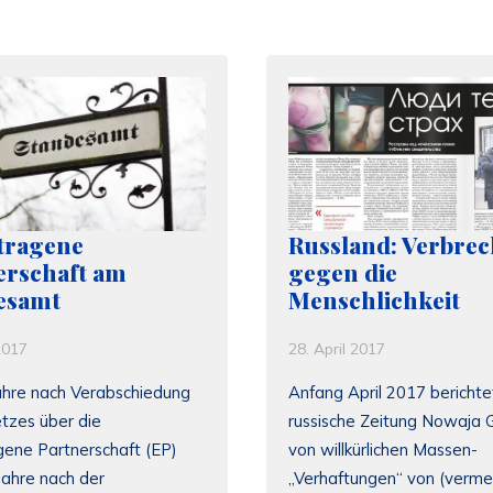
tragene
Russland: Verbre
erschaft am
gegen die
esamt
Menschlichkeit
2017
28. April 2017
ahre nach Verabschiedung
Anfang April 2017 berichte
tzes über die
russische Zeitung Nowaja 
gene Partnerschaft (EP)
von willkürlichen Massen-
Jahre nach der
„Verhaftungen“ von (vermei