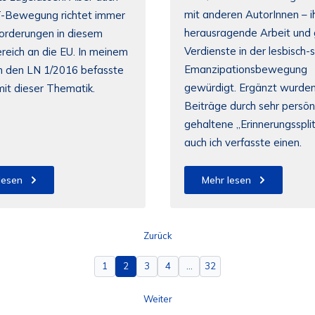
mit anderen AutorInnen – i
-Bewegung richtet immer
herausragende Arbeit und
orderungen in diesem
Verdienste in der lesbisch
reich an die EU. In meinem
Emanzipationsbewegung
in den LN 1/2016 befasste
gewürdigt. Ergänzt wurden
mit dieser Thematik.
Beiträge durch sehr persönl
gehaltene „Erinnerungssplit
auch ich verfasste einen.
lesen
Mehr lesen
Zurück
1
2
3
4
…
32
Weiter