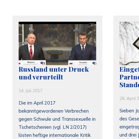
Russland unter Druck
Einge
und verurteilt
Partn
Stand
14. Juli 2017
28. April 
Die im April 2017
Sieben J
bekanntgewordenen Verbrechen
des Gese
gegen Schwule und Transsexuelle in
eingetra
Tschetschenien (vgl. LN 2/2017)
und drei 
lösten heftige internationale Kritik