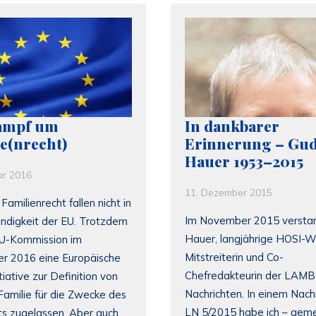
ampf um
In dankbarer
e(nrecht)
Erinnerung – Gu
Hauer 1953–2015
ar 2016
11. Dezember 2015
Familienrecht fallen nicht in
Im November 2015 versta
ändigkeit der EU. Trotzdem
Hauer, langjährige HOSI-W
EU-Kommission im
Mitstreiterin und Co-
 2016 eine Europäische
Chefredakteurin der LAM
tiative zur Definition von
Nachrichten. In einem Nachr
Familie für die Zwecke des
LN 5/2015 habe ich – gem
s zugelassen. Aber auch