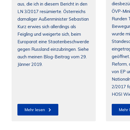
diesbezü
aus, die ich in diesem Bericht in den
ÖVP-Mini
LN 3/2017 resümierte. Österreichs
Runden T
damaliger Außenminister Sebastian
Bewegung
Kurz erwies sich allerdings als
wurde mi
Feigling und weigerte sich, beim
Standesa
Europarat eine Staatenbeschwerde
eingetra
gegen Russland einzubringen. Siehe
geöffnet.
auch meinen Blog-Beitrag vom 29.
Reform, 
Jänner 2019.
von EP u
Nationalr
2/2017 fa
HOSI Wi
Mehr lesen
Mehr 