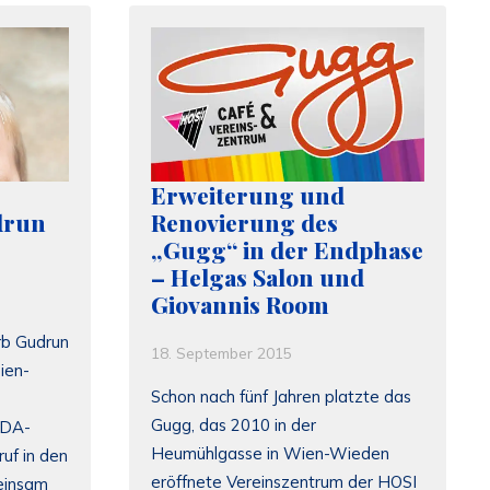
Erweiterung und
drun
Renovierung des
„Gugg“ in der Endphase
– Helgas Salon und
Giovannis Room
rb Gudrun
18. September 2015
ien-
Schon nach fünf Jahren platzte das
Gugg, das 2010 in der
BDA-
Heumühlgasse in Wien-Wieden
uf in den
eröffnete Vereinszentrum der HOSI
einsam