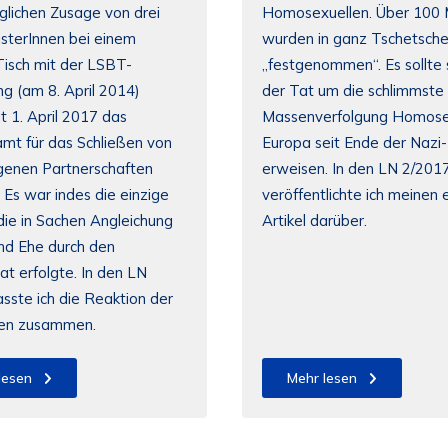
glichen Zusage von drei
Homosexuellen. Über 100
sterInnen bei einem
wurden in ganz Tschetsche
isch mit der LSBT-
„festgenommen“. Es sollte s
 (am 8. April 2014)
der Tat um die schlimmste
t 1. April 2017 das
Massenverfolgung Homosex
mt für das Schließen von
Europa seit Ende der Nazi-
genen Partnerschaften
erweisen. In den LN 2/201
 Es war indes die einzige
veröffentlichte ich meinen 
die in Sachen Angleichung
Artikel darüber.
nd Ehe durch den
at erfolgte. In den LN
sste ich die Reaktion der
en zusammen.
lesen
Mehr lesen