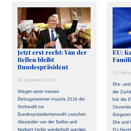
Jetzt erst recht: Van der
EU: K
Bellen bleibt
Famili
Bundespräsident
19. Febru
16. September 2016
Ehe- und 
Wegen einer miesen
die Zust
Betrugsnummer musste 2016 die
hat die 
Stichwahl zur
Dezember
Bundespräsidentenwahl zwischen
Bürgerini
Alexander van der Bellen und
Ehe und 
Norbert Hofer wiederholt werden,
EU-Recht